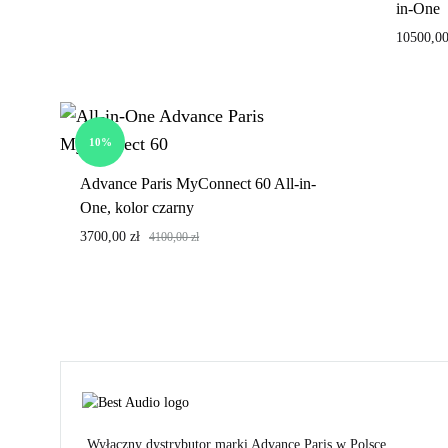
nowoczesny
in-One
sprzęt
10500,0
audio
prosto
z
10%
Francji.
Advance Paris MyConnect 60 All-in-
One, kolor czarny
3700,00
zł
4100,00
zł
Wyłączny dystrybutor marki Advance Paris w Polsce.