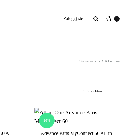
Koszyk
Szukaj
Zaloguj się
0
Strona główna
All in One
Wzmacniacze
Moduły bezprzewodowe
Odtwarzacze
5 Produktów
10%
50 All-
Advance Paris MyConnect 60 All-in-