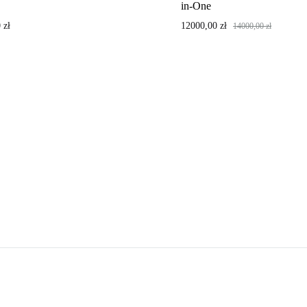
in-One
0
zł
12000,00
zł
14000,00
zł