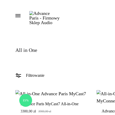
Menu
Advance
Advance
Paris
Paris
-
–
Firmowy
najlepsze
All in One
Sklep
audio
Audio
dla
Ciebie!
Nie
Filtrowanie
słuchaj
parametrów,
posłuchaj
15%
muzyki.
Advance Paris MyCast7 All-in-One
Poznaj
Advance
3300,00
zł
3900,00
zł